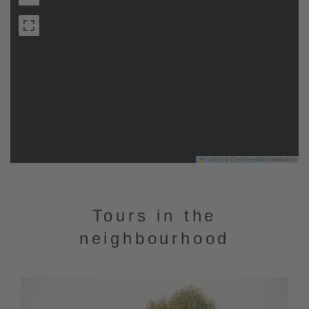
Leaflet
|
©
OpenStreetMap
contributors
Tours in the
neighbourhood