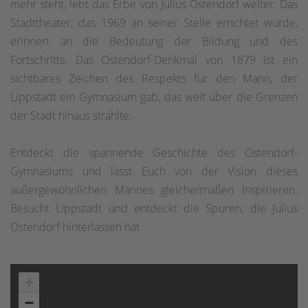
mehr steht, lebt das Erbe von Julius Ostendorf weiter. Das
Stadttheater, das 1969 an seiner Stelle errichtet wurde,
erinnert an die Bedeutung der Bildung und des
Fortschritts. Das Ostendorf-Denkmal von 1879 ist ein
sichtbares Zeichen des Respekts für den Mann, der
Lippstadt ein Gymnasium gab, das weit über die Grenzen
der Stadt hinaus strahlte.
Entdeckt die spannende Geschichte des Ostendorf-
Gymnasiums und lasst Euch von der Vision dieses
außergewöhnlichen Mannes gleichermaßen inspirieren.
Besucht Lippstadt und entdeckt die Spuren, die Julius
Ostendorf hinterlassen hat.
+
−