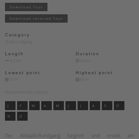
Download Tour
Download reversed Tour
Category
Stadtrundgang
Length
Duration
4.2 km
0:59 h
Lowest point
Highest point
77 m
83 m
Recommended seasons
J
F
M
A
M
J
J
A
S
O
N
D
Der Altstadt-Rundgang beginnt und endet am