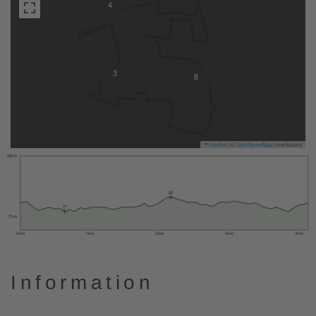
4
3
8
Leaflet
|
©
OpenStreetMap
contributors
100 m
83
77
75 m
0 km
1 km
2 km
3 km
4 km
Information