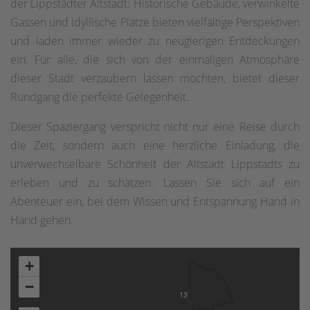
der Lippstädter Altstadt: Historische Gebäude, verwinkelte
Gassen und idyllische Plätze bieten vielfältige Perspektiven
und laden immer wieder zu neugierigen Entdeckungen
ein. Für alle, die sich von der einmaligen Atmosphäre
dieser Stadt verzaubern lassen möchten, bietet dieser
Rundgang die perfekte Gelegenheit.
Dieser Spaziergang verspricht nicht nur eine Reise durch
die Zeit, sondern auch eine herzliche Einladung, die
unverwechselbare Schönheit der Altstadt Lippstadts zu
erleben und zu schätzen. Lassen Sie sich auf ein
Abenteuer ein, bei dem Wissen und Entspannung Hand in
Hand gehen.
+
−
13