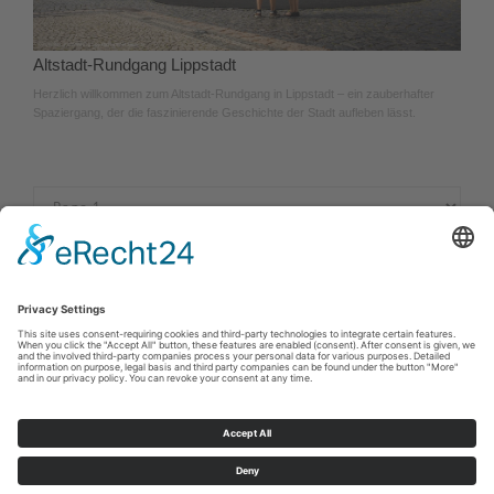
Altstadt-Rundgang Lippstadt
Herzlich willkommen zum Altstadt-Rundgang in Lippstadt – ein zauberhafter
Spaziergang, der die faszinierende Geschichte der Stadt aufleben lässt.
Cookie-Einstellungen