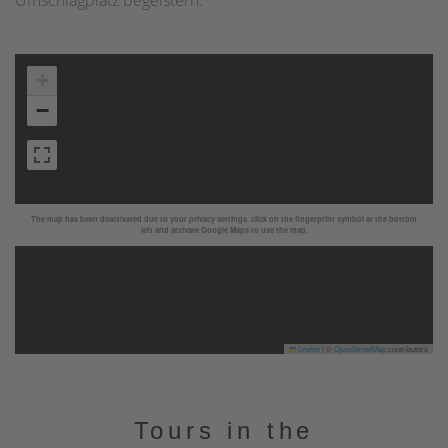
Umschlagplatz begeistern.
+
−
The map has been deactivated due to your privacy settings, click on the fingerprint symbol at the bottom
left and activate Google Maps to use the map.
Leaflet
|
©
OpenStreetMap
contributors
Tours in the