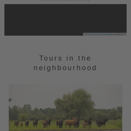
Leaflet
|
©
OpenStreetMap
contributors
Tours in the
neighbourhood