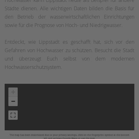
Hochwasser kann Lippstadt heute als Beispiel für andere
Städte dienen. Alle wichtigen Daten bilden die Basis für
den Betrieb der wasserwirtschaftlichen Einrichtungen
sowie für die Prognose von Hoch- und Niedrigwasser.
Entdeckt, wie Lippstadt es geschafft hat, sich vor den
Gefahren von Hochwasser zu schützen. Besucht die Stadt
und überzeugt Euch selbst von dem modernen
Hochwasserschutzsystem.
+
−
The map has been deactivated due to your privacy settings, click on the fingerprint symbol at the bottom
left and activate Google Maps to use the map.