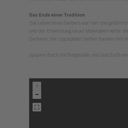
Das Ende einer Tradition
Das Leben eines Gerbers war hart und gefährlich
und der Entwicklung neuer Materialien verlor d
Gerberei. Die Lippstädter Gerber banden ihre F
Spaziert durch die Burgstraße und lasst Euch vo
+
−