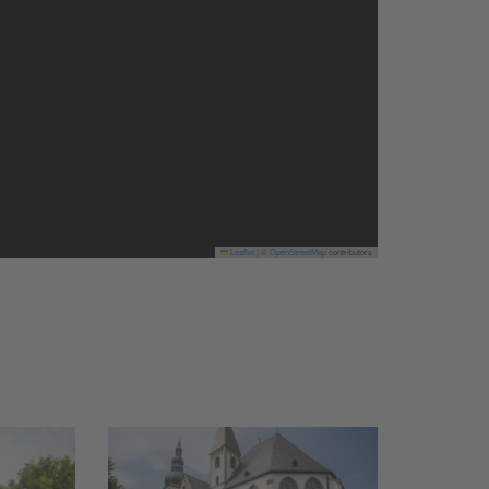
Leaflet
|
©
OpenStreetMap
contributors