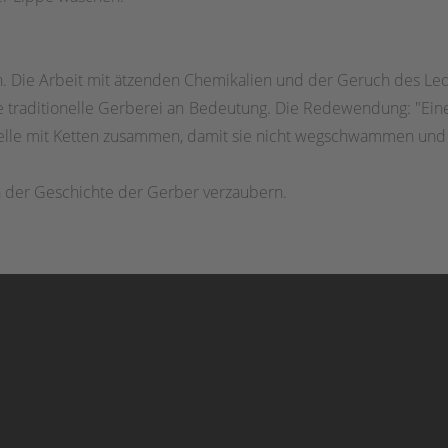
. Die Arbeit mit ätzenden Chemikalien und der Geruch des Leder
ie traditionelle Gerberei an Bedeutung. Die Redewendung: "E
elle mit Ketten zusammen, damit sie nicht wegschwammen und i
n der Geschichte der Gerber verzaubern.