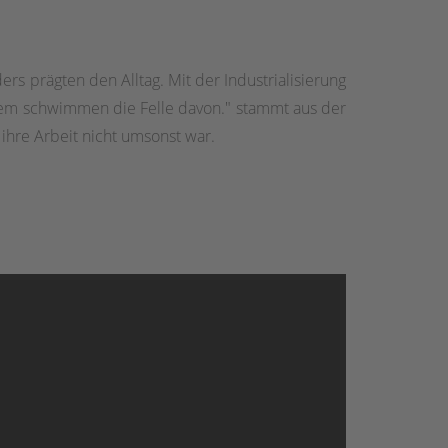
s prägten den Alltag. Mit der Industrialisierung
inem schwimmen die Felle davon." stammt aus der
hre Arbeit nicht umsonst war.