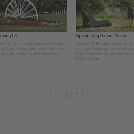
adweg L3
Spazierweg Grüner Winkel
badweg L3 verbindet Lippstadts historische
Über rund 25 Flusskilometer schlängelt 
t idyllischen Wasserläufen, stillen Waldwegen
durch das Stadtgebiet und prägt eine La
 entspannten Flair von Bad Waldliesborn.
in der historischen Altstadt einen beson
Höhepunkt findet.
1
2