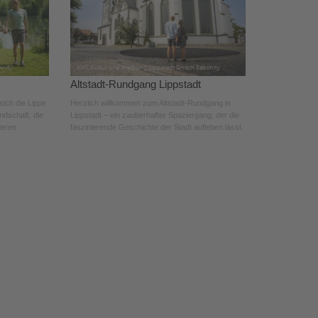
Altstadt-Rundgang Lippstadt
sich die Lippe
Herzlich willkommen zum Altstadt-Rundgang in
ndschaft, die
Lippstadt – ein zauberhafter Spaziergang, der die
deren
faszinierende Geschichte der Stadt aufleben lässt.