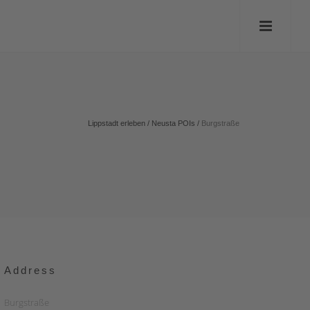
Lippstadt erleben
/
Neusta POIs
/
Burgstraße
Address
Burgstraße