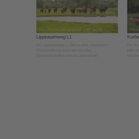
Lippeauenweg L1
Kurb
Der Lippeauenweg L1 lädt zu einer entspannten
Der Kur
Rundwanderung durch die reizvollen
Mitte mi
Flusslandschaften rund um Lippstadt ein.
und dem