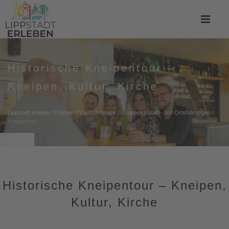
Historische Kneipentour –
Kneipen, Kultur, Kirche
Lippstadt erleben
/
Erleben
/
Stadtführungen
/
Gruppen
/
Stadt- und Ortsführungen
/
Kneipentour
© Sabrinity
Historische Kneipentour – Kneipen,
Kultur, Kirche