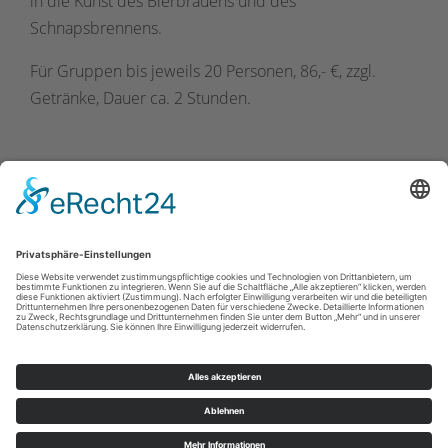
in die Kunst des Bierbrauens und des
Schnapsbrennens.
Für Gruppen bis jeweils 20 Personen, 86,- €, zzgl.
Getränke, Dauer ca. 2 Stunden.
Impressum
|
Datenschutz
|
Kontakt
|
Partner und Netzwerke
|
Karriere
KWL Kultur und Werbung Lippstadt GmbH , Lange Straße 15
59555
Lippstadt
E: info@kwl-lippstadt.de
Cookie-Einstellungen