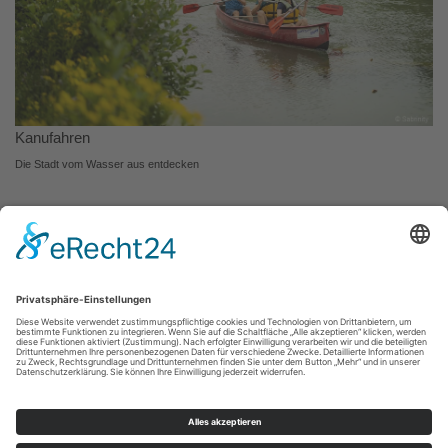
Kanufahren
Die Stadt vom Wasser aus entdecken
Impressum
|
Datenschutz
|
Kontakt
|
Partner und Netzwerke
|
Karriere
KWL Kultur und Werbung Lippstadt GmbH , Lange Straße 15
59555
Lippstadt
E: info@kwl-lippstadt.de