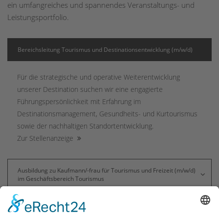
ein umfangreiches und spannendes Veranstaltungs- und
Leistungsportfolio.
Bereichsleitung Tourismus und Destinationsentwicklung (m/w/d)
Für die strategische und operative Weiterentwicklung
unserer Destination suchen wir eine engagierte
Führungspersönlichkeit mit Erfahrung im
Destinationsmanagement, Gesundheits- und Kurtourismus
sowie der nachhaltigen Standortentwicklung.
Zur Stellenanzeige
Ausbildung zu Kaufmann/-frau für Tourismus und Freizeit (m/w/d)
im Geschäftsbereich Tourismus