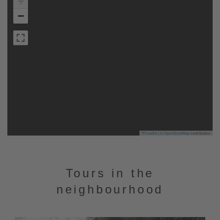
+
−
Leaflet
|
©
OpenStreetMap
contributors
Tours in the
neighbourhood