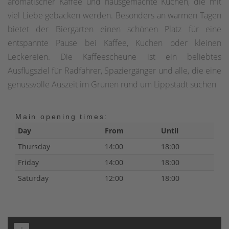
aromatischer Kaffee und hausgemachte Kuchen, die mit
viel Liebe gebacken werden. Besonders an warmen Tagen
bietet der Biergarten einen schönen Platz für eine
entspannte Pause bei Kaffee, Kuchen oder kleinen
Leckereien. Die Kaffeescheune ist ein beliebtes
Ausflugsziel für Radfahrer, Spaziergänger und alle, die eine
genussvolle Auszeit im Grünen rund um Lippstadt suchen
Main opening times:
Day
From
Until
Thursday
14:00
18:00
Friday
14:00
18:00
Saturday
12:00
18:00