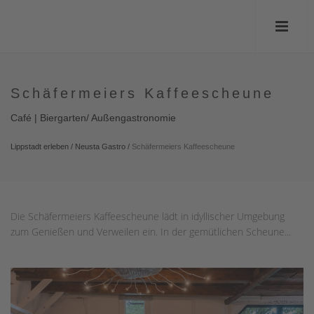
Schäfermeiers Kaffeescheune
Café | Biergarten/ Außengastronomie
Lippstadt erleben
/
Neusta Gastro
/
Schäfermeiers Kaffeescheune
Die Schäfermeiers Kaffeescheune lädt in idyllischer Umgebung
zum Genießen und Verweilen ein. In der gemütlichen Scheune...