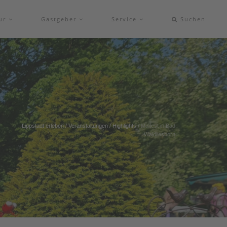
tur
Gastgeber
Service
Suchen
Lippstadt erleben
/
Veranstaltungen
/
Highlights
/
Maifest in Bad
Waldliesborn