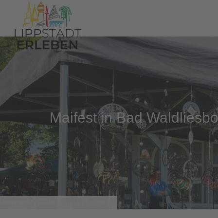
Maifest in Bad Waldliesb
© KWL Kultur und Werbung Lippstadt GmbH