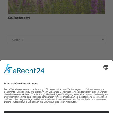
Zachariassee
Impressum
|
Datenschutz
|
Kontakt
|
Partner und Netzwerke
|
Karriere
KWL Kultur und Werbung Lippstadt GmbH , Lange Straße 15
59555
Lippstadt