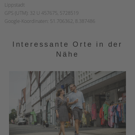
Lippstadt
GPS (UTM): 32 U 457675, 5728519
Google-Koordinaten: 51.706362, 8.387486
Interessante Orte in der
Nähe