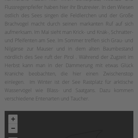
Flussregenpfeifer haben hier ihr Brutrevier. In den Wiesen
östlich des Sees singen die Feldlerchen und der Große
Brachvogel macht durch seinen markanten Ruf auf sich
aufmerksam. Im Mai sieht man Krick- und Knäk-, Schnatter-
und Pfeifenten am See. Im Sommer treffen sich Grau- und
Nilgänse zur Mauser und in dem alten Baumbestand
nördlich des See ruft der Pirol . Während der Zugzeit im
Herbst kann man in der Dämmerung mit etwas Glück
Kraniche beobachten, die hier einen Zwischenstop
einlegen. Im Winter ist der See Rastplatz für arktische
Wasservögel wie Bläss- und Saatgans. Dazu kommen
verschiedene Entenarten und Taucher.
+
−