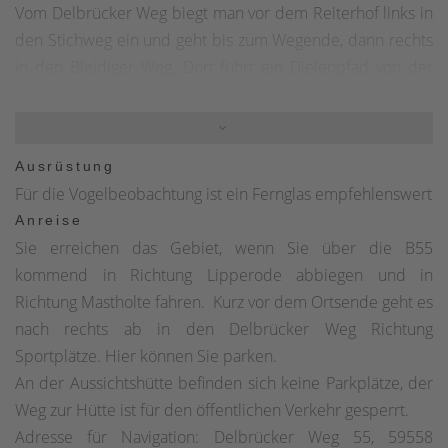
Vom Delbrücker Weg biegt man vor dem Reiterhof links in
den Stichweg ein und geht bis zum Wegende, dann rechts
in den Bleidiger Weg. Dort führt ein Dielenpfad von der
Infotafel zur Ausssichtshütte.Der Rundweg (1,5 km) führt
mit einigem Abstand um den See. Sie starten am
Delbrücker Weg, von dort aus geht es durch die Feldflur
Ausrüstung
Richtung Osten. Am Feldweg "Zum Freien Stuhl" biegen
Für die Vogelbeobachtung ist ein Fernglas empfehlenswert
Sie links ab Richtung Boker Kanal und folgen diesem durch
Anreise
den Wald in Richtung Lipperbruch und zurück zum
Sie erreichen das Gebiet, wenn Sie über die B55
Delbrücker Weg.
kommend in Richtung Lipperode abbiegen und in
Richtung Mastholte fahren. Kurz vor dem Ortsende geht es
nach rechts ab in den Delbrücker Weg Richtung
Sportplätze. Hier können Sie parken.
An der Aussichtshütte befinden sich keine Parkplätze, der
Weg zur Hütte ist für den öffentlichen Verkehr gesperrt.
Adresse für Navigation: Delbrücker Weg 55, 59558