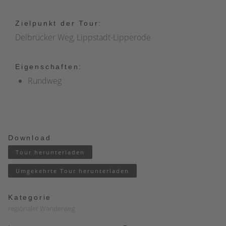
Zielpunkt der Tour:
Delbrücker Weg, Lippstadt-Lipperode
Eigenschaften:
Rundweg
Download
Tour herunterladen
Umgekehrte Tour herunterladen
Kategorie
regionaler Wanderweg