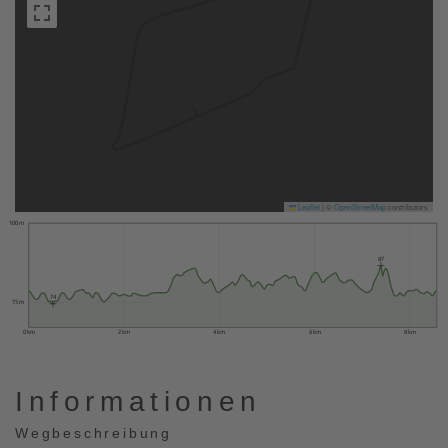
Leaflet
|
©
OpenStreetMap
contributors
100 m
87
74
75 m
0 km
2 km
4 km
6 km
8 km
Informationen
Wegbeschreibung