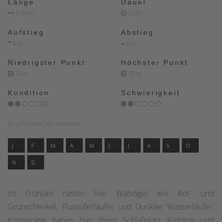
Länge
Dauer
8.6 km
2:00 h
Aufstieg
Abstieg
8 m
8 m
Niedrigster Punkt
Höchster Punkt
74 m
79 m
Kondition
Schwierigkeit
Empfohlene Jahreszeiten
J
F
M
A
M
J
J
A
S
O
N
D
Im Frühjahr rasten hier Watvögel wie Rot- und
Grünschenkel, Flussuferläufer und Dunkler Wasserläufer.
Kormorane haben hier ihren Schlafplatz, Kiebitze und