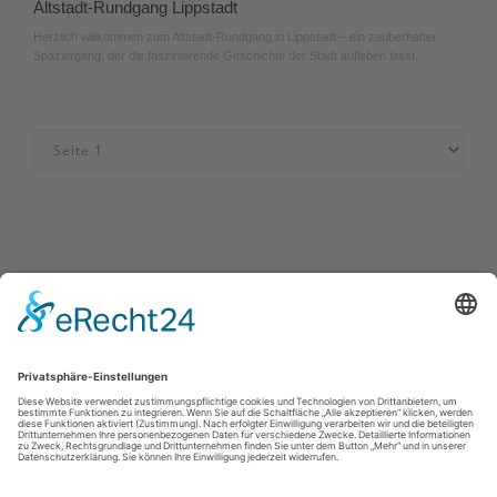
Altstadt-Rundgang Lippstadt
Herzlich willkommen zum Altstadt-Rundgang in Lippstadt – ein zauberhafter
Spaziergang, der die faszinierende Geschichte der Stadt aufleben lässt.
Impressum
|
Datenschutz
|
Kontakt
|
Partner und Netzwerke
|
Karriere
KWL Kultur und Werbung Lippstadt GmbH , Lange Straße 15
59555
Lippstadt