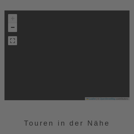
+
−
Leaflet
|
©
OpenStreetMap
contributors
Touren in der Nähe