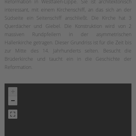
Reformation in Westfalen-Lippe. Sie ist architektonisch
interessant, mit einem Kirchenschiff, an das sich an der
Südseite ein Seitenschiff anschließt. Die Kirche hat 3
Querdächer und Giebel. Die Konstruktion wird von 2
massiven Rundpfeilern in der asymmetrischen
Hallenkirche getragen. Dieser Grundriss ist für die Zeit bis
zur Mitte des 14. Jahrhunderts selten. Besucht die
Brüderkirche und taucht ein in die Geschichte der
Reformation.
+
−