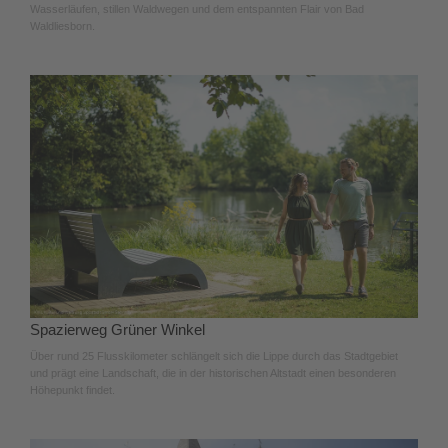
Wasserläufen, stillen Waldwegen und dem entspannten Flair von Bad
Waldliesborn.
Spazierweg Grüner Winkel
Über rund 25 Flusskilometer schlängelt sich die Lippe durch das Stadtgebiet
und prägt eine Landschaft, die in der historischen Altstadt einen besonderen
Höhepunkt findet.